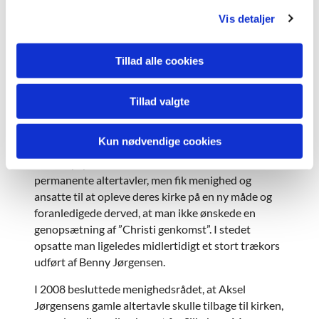
g
deponeret af hans familie i Silkeborg
Vis detaljer
Kunstmuseum. Han og en del af menighedsrådet
arbejdede særdeles aktivt, men forgæves, på at få
Tillad alle cookies
Hofman-Bangs tavle udskiftet med ”taksigelses”-
altertavlen. Hofman- Bangs altertavle blev dog
nedtaget i 2003, hvor kirken deltog i kunstprojektet
Tillad valgte
”Kan et figentræ bære oliven?” (2003-06). I denne
periode har henholdsvis Leonard Forslunds,
Kun nødvendige cookies
Annette Harboe Flensburgs og Helle Frøsigs
værker prydet kirken. Værkerne var ikke tænkt som
permanente altertavler, men fik menighed og
ansatte til at opleve deres kirke på en ny måde og
foranledigede derved, at man ikke ønskede en
genopsætning af ”Christi genkomst”. I stedet
opsatte man ligeledes midlertidigt et stort trækors
udført af Benny Jørgensen.
I 2008 besluttede menighedsrådet, at Aksel
Jørgensens gamle altertavle skulle tilbage til kirken,