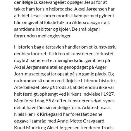
der ifølge Lukasevangeliet opsøger Jesus for at
takke ham for sin helbredelse. Aksel Jørgensen har
afbildet Jesus som en nordisk kæmpe med gyldent
hår, omgivet af lokale folk fra Aldersro Sogn iført
samtidens habitter og kjoler. De små piger i
forgrunden med englevinger.
Historien bag altertavlen handler om et kunstværk,
der blev foræret til kirken af kunstneren, forkastet
nogle år senere af et menighedsråd, gemt hen på
Aksel Jørgensens atelier, genopdaget på Asger
Jorn-museet og atter opsat på sin gamle plads. Og
nu kommer så endnu en tilføjelse til denne historie.
Alterbilledet blev på trods af, at det endnu ikke var
helt færdigt, ophængt ved kirkens indvielse i 1927.
Men først i dag, 55 år efter kunstnerens død, synes
det at have fået sin endelige form. Arkitekt m.a.a.
Niels Henrik Kirkegaard har forestået denne
opgave i samråd med Anne-Mette Gravgaard,
Knud Munck og Aksel Jørgensen-kenderen Troels