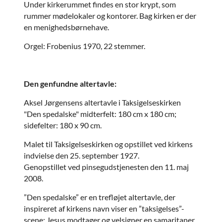
Under kirkerummet findes en stor krypt, som
rummer mødelokaler og kontorer. Bag kirken er der
en menighedsbørnehave.
Orgel: Frobenius 1970, 22 stemmer.
Den genfundne altertavle:
Aksel Jørgensens altertavle i Taksigelseskirken
"Den spedalske" midterfelt: 180 cm x 180 cm;
sidefelter: 180 x 90 cm.
Malet til Taksigelseskirken og opstillet ved kirkens
indvielse den 25. september 1927.
Genopstillet ved pinsegudstjenesten den 11. maj
2008.
”Den spedalske” er en trefløjet altertavle, der
inspireret af kirkens navn viser en ”taksigelses”-
scene: Jesus modtager og velsigner en samaritaner,