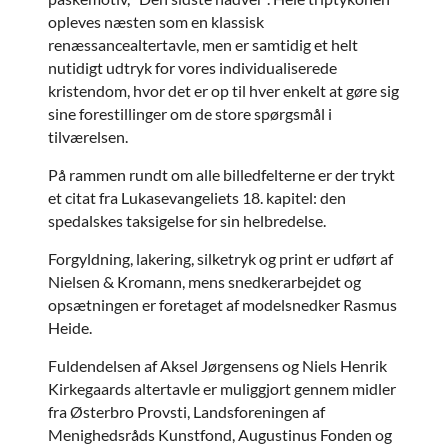
opleves næsten som en klassisk
renæssancealtertavle, men er samtidig et helt
nutidigt udtryk for vores individualiserede
kristendom, hvor det er op til hver enkelt at gøre sig
sine forestillinger om de store spørgsmål i
tilværelsen.
På rammen rundt om alle billedfelterne er der trykt
et citat fra Lukasevangeliets 18. kapitel: den
spedalskes taksigelse for sin helbredelse.
Forgyldning, lakering, silketryk og print er udført af
Nielsen & Kromann, mens snedkerarbejdet og
opsætningen er foretaget af modelsnedker Rasmus
Heide.
Fuldendelsen af Aksel Jørgensens og Niels Henrik
Kirkegaards altertavle er muliggjort gennem midler
fra Østerbro Provsti, Landsforeningen af
Menighedsråds Kunstfond, Augustinus Fonden og