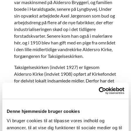
var maskinsmed på Aldersro Bryggeri, og familien
boede i Haraldsgade, senere på Lyngbyvej. Under
sin opvækst arbejdede Axel Jørgensen som bud og
arbejdsdreng på flere af de nye fabrikker, der efter
industrialiseringen skød op i det tidligere
forstadskvarter. Senere kom han også i malerlære
hér, og i 1910 blev han gift med en pige fra området
i den lille midlertidige vandrekirke Aldersro Kirke,
forgængeren for Taksigelseskirken.
Taksigelseskirken (indviet 1927) er ligesom
Aldersro Kirke (indviet 1908) opført af Kirkefondet
for delvist lokalt indsamlede midler. Derfor har det
været naturligt for kirkens præst A. Biering
Sørensen at bede den lokale kunstmaler om en gave
i form af en altertavle.
Denne hjemmeside bruger cookies
Axel Jørgensen, som på det tidspunkt allerede var
professor ved Kunstakademiet i København,
Vi bruger cookies til at tilpasse vores indhold og
malede ikke blot en ”taksigelses”-altertavle, nemlig
annoncer, til at vise dig funktioner til sociale medier og til