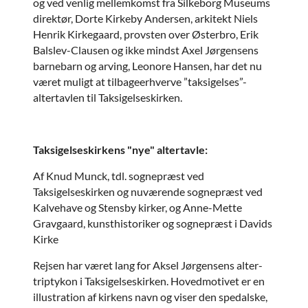
og ved venlig mellemkomst fra Silkeborg Museums
direktør, Dorte Kirkeby Andersen, arkitekt Niels
Henrik Kirkegaard, provsten over Østerbro, Erik
Balslev-Clausen og ikke mindst Axel Jørgensens
barnebarn og arving, Leonore Hansen, har det nu
været muligt at tilbageerhverve ”taksigelses”-
altertavlen til Taksigelseskirken.
Taksigelseskirkens "nye" altertavle:
Af Knud Munck, tdl. sognepræst ved
Taksigelseskirken og nuværende sognepræst ved
Kalvehave og Stensby kirker, og Anne-Mette
Gravgaard, kunsthistoriker og sognepræst i Davids
Kirke
Rejsen har været lang for Aksel Jørgensens alter-
triptykon i Taksigelseskirken. Hovedmotivet er en
illustration af kirkens navn og viser den spedalske,