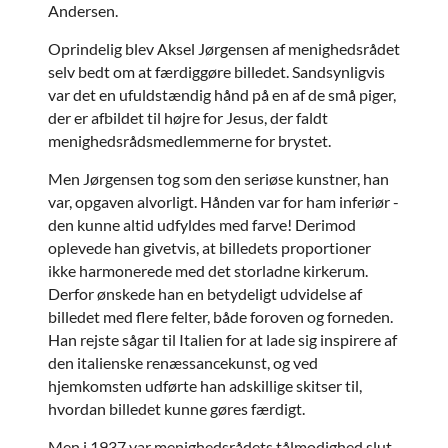
Andersen.
Oprindelig blev Aksel Jørgensen af menighedsrådet
selv bedt om at færdiggøre billedet. Sandsynligvis
var det en ufuldstændig hånd på en af de små piger,
der er afbildet til højre for Jesus, der faldt
menighedsrådsmedlemmerne for brystet.
Men Jørgensen tog som den seriøse kunstner, han
var, opgaven alvorligt. Hånden var for ham inferiør -
den kunne altid udfyldes med farve! Derimod
oplevede han givetvis, at billedets proportioner
ikke harmonerede med det storladne kirkerum.
Derfor ønskede han en betydeligt udvidelse af
billedet med flere felter, både foroven og forneden.
Han rejste sågar til Italien for at lade sig inspirere af
den italienske renæssancekunst, og ved
hjemkomsten udførte han adskillige skitser til,
hvordan billedet kunne gøres færdigt.
Men i 1937 var menighedsrådets tålmodighed slut.