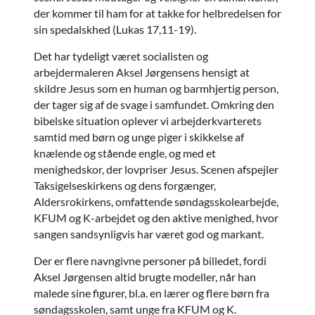
der kommer til ham for at takke for helbredelsen for
sin spedalskhed (Lukas 17,11-19).
Det har tydeligt været socialisten og
arbejdermaleren Aksel Jørgensens hensigt at
skildre Jesus som en human og barmhjertig person,
der tager sig af de svage i samfundet. Omkring den
bibelske situation oplever vi arbejderkvarterets
samtid med børn og unge piger i skikkelse af
knælende og stående engle, og med et
menighedskor, der lovpriser Jesus. Scenen afspejler
Taksigelseskirkens og dens forgænger,
Aldersrokirkens, omfattende søndagsskolearbejde,
KFUM og K-arbejdet og den aktive menighed, hvor
sangen sandsynligvis har været god og markant.
Der er flere navngivne personer på billedet, fordi
Aksel Jørgensen altid brugte modeller, når han
malede sine figurer, bl.a. en lærer og flere børn fra
søndagsskolen, samt unge fra KFUM og K.