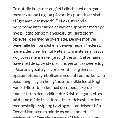
En nutidig kunstner er gået i clinch med den gamle
mesters udkast og har på vor tids præmisser skabt
et “gesamt-kunstværk”. Det eksisterende
polykrome alterbillede er blevet suppleret med syv
nye billedfelter, som anelsesfuldt i skitseform
opleves i den gyldne overflade. De nye motiver
peger alle hen på påskens begivenheder. Nederst:
hanen, der viser hen til Peters fornægtelse af Jesus
- og vores menneskelige svigt, Jesus i Getsemane
have med de sovende disciple, Veronicas svededug
- Jesu ansigtsaftryk i vores verden, og øverst
opstandelsen, symboliseret ved det tomme kors, en
basunengel og en helligåndsdue skikkelse af Fugl
Fønix. Midterbilledet med den spedalske, der
knæler foran den hvidklædte Kristus-figur sættes
på denne måde i relation til hele lidelseshistoriens
menneskelige svigt og tvivl og opstandelsens håb.
Derved kan scenen minde os om et andet
påskemotiv, “Den sidste nadver”. Hele triptykonen