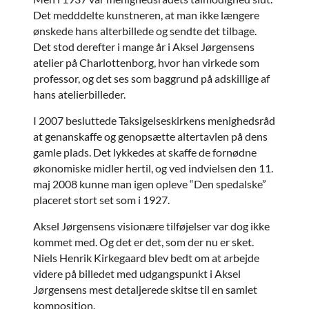
Det medddelte kunstneren, at man ikke længere
ønskede hans alterbillede og sendte det tilbage.
Det stod derefter i mange år i Aksel Jørgensens
atelier på Charlottenborg, hvor han virkede som
professor, og det ses som baggrund på adskillige af
hans atelierbilleder.
I 2007 besluttede Taksigelseskirkens menighedsråd
at genanskaffe og genopsætte altertavlen på dens
gamle plads. Det lykkedes at skaffe de fornødne
økonomiske midler hertil, og ved indvielsen den 11.
maj 2008 kunne man igen opleve “Den spedalske”
placeret stort set som i 1927.
Aksel Jørgensens visionære tilføjelser var dog ikke
kommet med. Og det er det, som der nu er sket.
Niels Henrik Kirkegaard blev bedt om at arbejde
videre på billedet med udgangspunkt i Aksel
Jørgensens mest detaljerede skitse til en samlet
komposition.