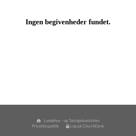
Lundehus - og Taksigelseskirken

Privatlivspolitik
Log på ChurchDesk