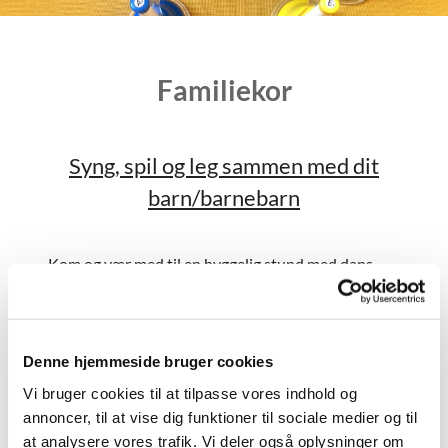
Familiekor
Syng, spil og leg sammen med dit
barn/barnebarn
Kom og vær med til en hyggelig stund med dans,
sang og leg i Taksigelseskirken tirsdage 16.15-17.
00.
Familiekor er for børnehavebørn i alderen 2 ½ -5 år
Denne hjemmeside bruger cookies
og deres voksne. Vi mødes i krypten ved Jagtvej
165 og får også lov til at opleve det smukke
Vi bruger cookies til at tilpasse vores indhold og
kirkerum. Holdet er for 5-12 børn.
annoncer, til at vise dig funktioner til sociale medier og til
at analysere vores trafik. Vi deler også oplysninger om