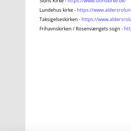
Sions Kirke -
https://www.sionskirke.dk/
Lundehus kirke -
https://www.aldersrolu
Taksigelseskirken -
https://www.aldersro
Frihavnskirken / Rosenvængets sogn -
ht