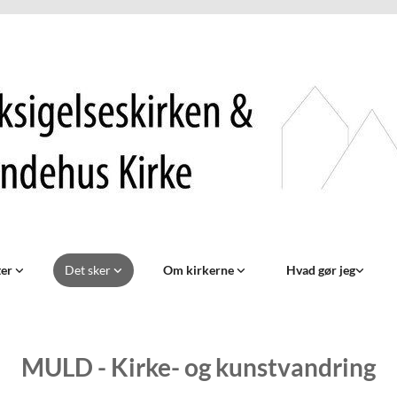
ter
Det sker
Om kirkerne
Hvad gør jeg
MULD - Kirke- og kunstvandring