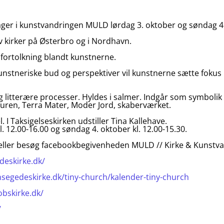
ager i kunstvandringen MULD lørdag 3. oktober og søndag 4
v kirker på Østerbro og i Nordhavn.
 fortolkning blandt kunstnerne.
unstneriske bud og perspektiver vil kunstnerne sætte fokus 
 litterære processer. Hyldes i salmer. Indgår som symbolik
uren, Terra Mater, Moder Jord, skaberværket.
 I Taksigelseskirken udstiller Tina Kallehave.
. 12.00-16.00 og søndag 4. oktober kl. 12.00-15.30.
 eller besøg facebookbegivenheden MULD // Kirke & Kunstv
deskirke.dk/
segedeskirke.dk/tiny-church/kalender-tiny-church
obskirke.dk/
/