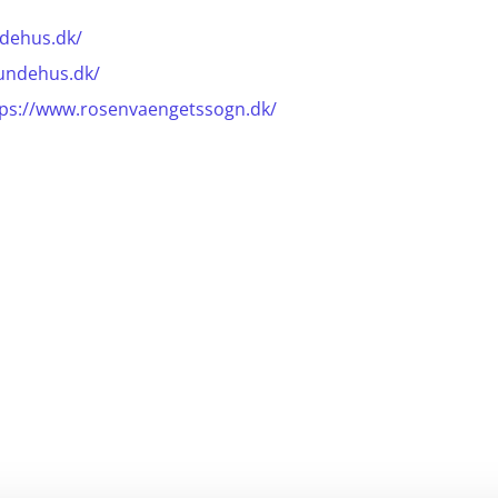
ndehus.dk/
lundehus.dk/
tps://www.rosenvaengetssogn.dk/