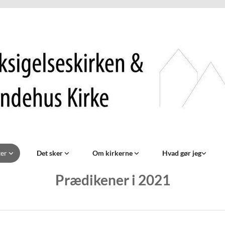
ter
Det sker
Om kirkerne
Hvad gør jeg
Prædikener i 2021