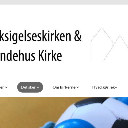
ter
Det sker
Om kirkerne
Hvad gør jeg