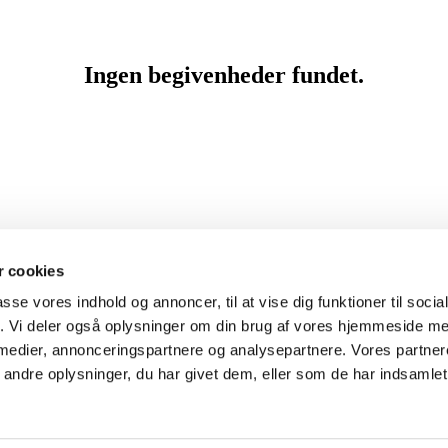
 cookies
passe vores indhold og annoncer, til at vise dig funktioner til soci
fik. Vi deler også oplysninger om din brug af vores hjemmeside m
 medier, annonceringspartnere og analysepartnere. Vores partne
ndre oplysninger, du har givet dem, eller som de har indsamlet 
Lundehus - og Taksigelseskirken

Privatlivspolitik
Log på ChurchDesk